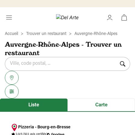
Accueil
Trouver un restaurant
Auvergne-Rhône-Alpes
Auvergne-Rhône-Alpes - Trouver un
restaurant
Rechercher
Veuillez
{{count}}
un
renseigner
résultat(s)
établissement
une
trouvé(s)
adresse
Liste
Carte
Pizzeria - Bourg-en-Bresse
3.9/5
(503 avis certifiés)