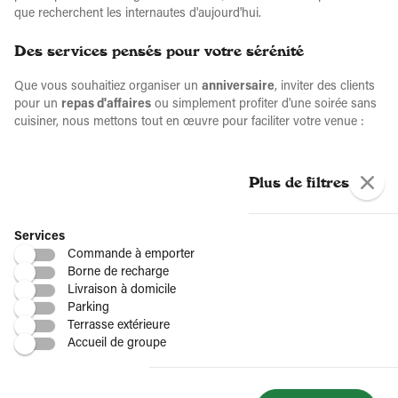
que recherchent les internautes d'aujourd'hui.
Des services pensés pour votre sérénité
Que vous souhaitiez organiser un
anniversaire
, inviter des clients
pour un
repas d'affaires
ou simplement profiter d'une soirée sans
cuisiner, nous mettons tout en œuvre pour faciliter votre venue :
Accessibilité optimale
: La majorité de nos sites disposent
d'un
parking gratuit
et sont situés à proximité immédiate des
Plus de filtres
zones d'activités et des grands axes.
Espaces adaptés
: Des salles spacieuses pour les
réceptions
de groupe
ou événements privés et des coins plus intimistes
Services
pour vos échanges professionnels.
Commande à emporter
Outils digitaux
: Profitez de la
réservation en ligne
24h/24 et
Borne de recharge
de notre service de
Click and Collect
pour emporter vos plats
Livraison à domicile
préférés.
Parking
Terrasse extérieure
Terrasses aménagées
: Pour savourer un
dolce
ou un café
Accueil de groupe
lors de votre
pause déjeuner
estivale.
Nos équipes locales sont impatientes de vous faire découvrir une