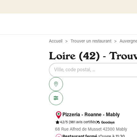
Accueil
Trouver un restaurant
Auvergn
Loire (42) - Trou
Rechercher
Veuillez
{{count}}
un
renseigner
résultat(s)
établissement
une
trouvé(s)
adresse
Pizzeria - Roanne - Mably
4.2/5
(981 avis certifiés)
68 Rue Alfred de Musset 42300 Mably