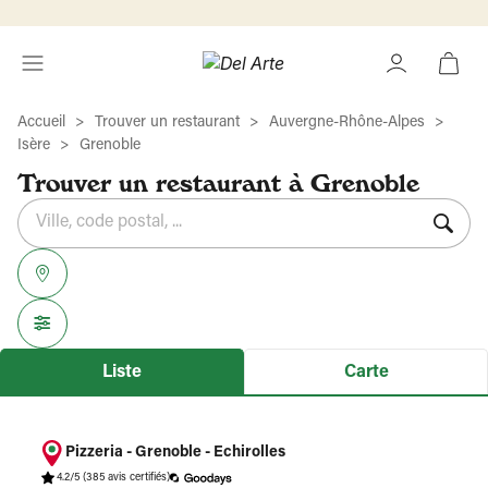
Accueil
Trouver un restaurant
Auvergne-Rhône-Alpes
Isère
Grenoble
Trouver un restaurant à Grenoble
Rechercher
Veuillez
{{count}}
un
renseigner
résultat(s)
établissement
une
trouvé(s)
adresse
Liste
Carte
Pizzeria - Grenoble - Echirolles
4.2/5
(385 avis certifiés)