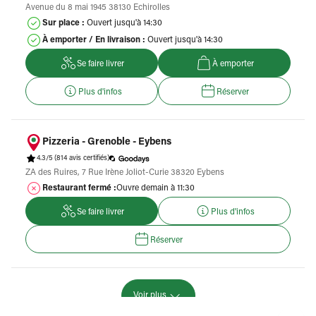
Avenue du 8 mai 1945 38130 Echirolles
Sur place :
Ouvert jusqu'à 14:30
À emporter / En livraison :
Ouvert jusqu'à 14:30
Se faire livrer
À emporter
Plus d'infos
Réserver
Pizzeria - Grenoble - Eybens
4.3/5
(814 avis certifiés)
ZA des Ruires, 7 Rue Irène Joliot-Curie 38320 Eybens
Restaurant fermé :
Ouvre demain à 11:30
Se faire livrer
Plus d'infos
Réserver
Voir plus