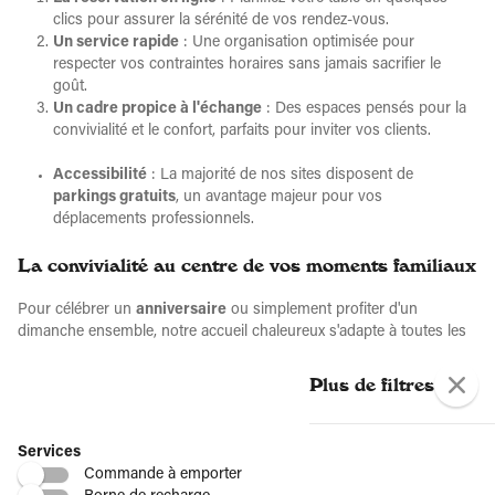
clics pour assurer la sérénité de vos rendez-vous.
Un service rapide
: Une organisation optimisée pour
respecter vos contraintes horaires sans jamais sacrifier le
goût.
Un cadre propice à l'échange
: Des espaces pensés pour la
convivialité et le confort, parfaits pour inviter vos clients.
Accessibilité
: La majorité de nos sites disposent de
parkings gratuits
, un avantage majeur pour vos
déplacements professionnels.
La convivialité au centre de vos moments familiaux
Pour célébrer un
anniversaire
ou simplement profiter d'un
dimanche ensemble, notre accueil chaleureux s'adapte à toutes les
générations.
Plus de filtres
Le Menu Bambino
: Spécialement dédié aux enfants, ce menu
offre une portion équilibrée et ludique pour que les plus
jeunes découvrent les joies de la gastronomie italienne.
Services
Repas de groupe
: Nos salles permettent de recevoir de
Commande à emporter
grandes tablées dans une atmosphère joyeuse et