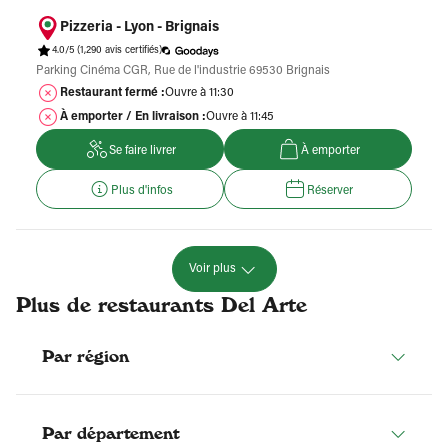
Pizzeria - Lyon - Brignais
4.0/5
(1,290 avis certifiés)
Parking Cinéma CGR, Rue de l'industrie 69530 Brignais
Restaurant fermé :
Ouvre à 11:30
À emporter / En livraison :
Ouvre à 11:45
Se faire livrer
À emporter
Plus d'infos
Réserver
Voir plus
Plus de restaurants Del Arte
Par région
Par département