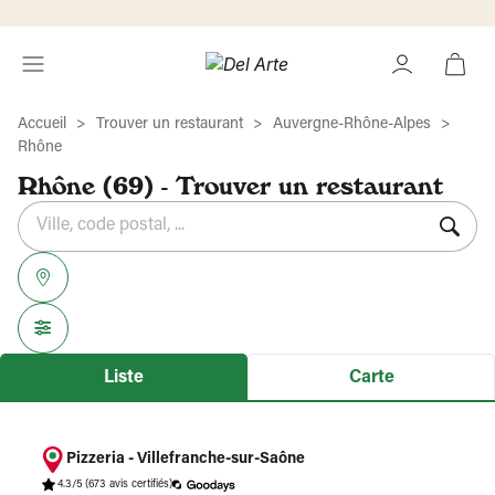
Accueil
Trouver un restaurant
Auvergne-Rhône-Alpes
Rhône
Rhône (69) - Trouver un restaurant
Rechercher
Veuillez
{{count}}
un
renseigner
résultat(s)
établissement
une
trouvé(s)
adresse
Liste
Carte
Pizzeria - Villefranche-sur-Saône
4.3/5
(673 avis certifiés)