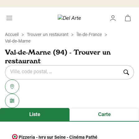
Accueil
Trouver un restaurant
Île-de-France
Val-de-Marne
Val-de-Marne (94) - Trouver un
restaurant
Rechercher
Veuillez
{{count}}
un
renseigner
résultat(s)
établissement
une
trouvé(s)
adresse
Liste
Carte
Pizzeria - Ivry sur Seine - Cinéma Pathé