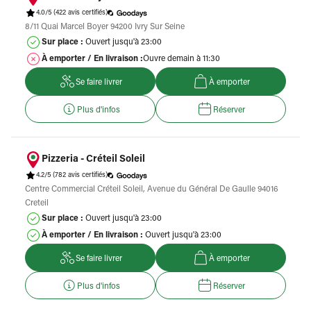
4.0/5
(422 avis certifiés)
8/11 Quai Marcel Boyer 94200 Ivry Sur Seine
Sur place :
Ouvert jusqu'à 23:00
À emporter / En livraison :
Ouvre demain à 11:30
Se faire livrer
À emporter
Plus d'infos
Réserver
Pizzeria - Créteil Soleil
4.2/5
(782 avis certifiés)
Centre Commercial Créteil Soleil, Avenue du Général De Gaulle 94016
Creteil
Sur place :
Ouvert jusqu'à 23:00
À emporter / En livraison :
Ouvert jusqu'à 23:00
Se faire livrer
À emporter
Plus d'infos
Réserver