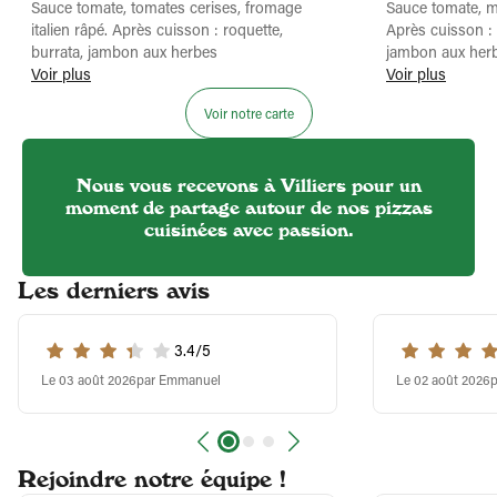
Sauce tomate, tomates cerises, fromage
Sauce tomate, m
italien râpé. Après cuisson : roquette,
Après cuisson :
burrata, jambon aux herbes
jambon aux her
Voir plus
Voir plus
Voir notre carte
Nous vous recevons à Villiers pour un
moment de partage autour de nos pizzas
cuisinées avec passion.
Les derniers avis
3.4/5
Le 03 août 2026
par Emmanuel
Le 02 août 2026
p
Rejoindre notre équipe !