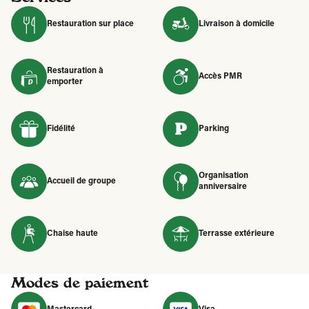
Restauration sur place
Livraison à domicile
Restauration à
Accès PMR
emporter
Fidélité
Parking
Organisation
Accueil de groupe
anniversaire
Chaise haute
Terrasse extérieure
Modes de paiement