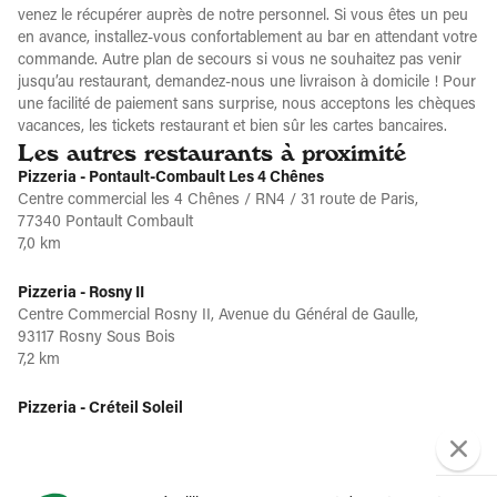
venez le récupérer auprès de notre personnel. Si vous êtes un peu
en avance, installez-vous confortablement au bar en attendant votre
commande. Autre plan de secours si vous ne souhaitez pas venir
jusqu’au restaurant, demandez-nous une livraison à domicile ! Pour
une facilité de paiement sans surprise, nous acceptons les chèques
vacances, les tickets restaurant et bien sûr les cartes bancaires.
Les autres restaurants à proximité
Pizzeria - Pontault-Combault Les 4 Chênes
Centre commercial les 4 Chênes / RN4 / 31 route de Paris,
77340 Pontault Combault
7,0 km
Pizzeria - Rosny II
Centre Commercial Rosny II, Avenue du Général de Gaulle,
93117 Rosny Sous Bois
7,2 km
Pizzeria - Créteil Soleil
Centre Commercial Créteil Soleil, Avenue du Général De Gaulle,
94016 Creteil
7,4 km