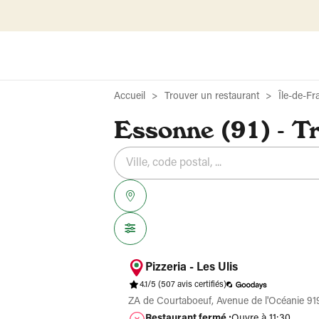
Accueil
Trouver un restaurant
Île-de-Fr
Essonne (91) - T
Rechercher
Veuillez
{{count}}
un
renseigner
résultat(s)
établissement
une
trouvé(s)
adresse
Pizzeria - Les Ulis
4.1/5
(507 avis certifiés)
ZA de Courtaboeuf, Avenue de l'Océanie 91