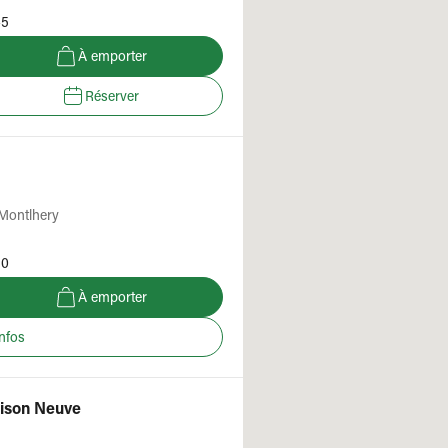
45
À emporter
Réserver
 Montlhery
30
À emporter
infos
aison Neuve