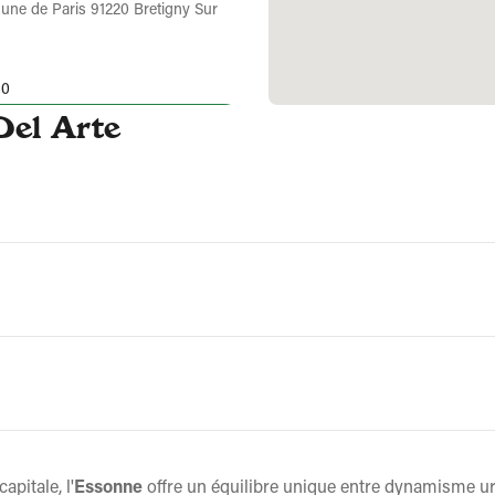
ne de Paris 91220 Bretigny Sur
30
Del Arte
À emporter
infos
énéral de Gaulle 91170 Viry
30
À emporter
Réserver
apitale, l'
Essonne
offre un équilibre unique entre dynamisme u