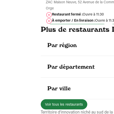
ZAC Maison Neuve, 52 Avenue de la Commu
Orge
Restaurant fermé :
Ouvre à 11:30
À emporter / En livraison :
Ouvre à 11:
Plus de restaurants 
Se faire livrer
Plus d'
Par région
Pizzeria - Viry-Châtillon
4.3/5
(731 avis certifiés)
Par département
RN 7 (Proche base nautique) 15 avenue du G
Chatillon
Restaurant fermé :
Ouvre à 11:30
Par ville
À emporter / En livraison :
Ouvre à 11:
Se faire livrer
Voir tous les restaurants
Plus d'infos
Territoire d'innovation niché au sud de la c