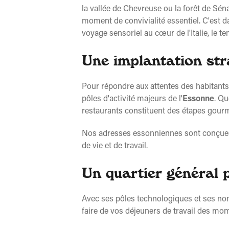
la vallée de Chevreuse ou la forêt de Séna
moment de convivialité essentiel. C'est
Pizzeria - Bondoufle
voyage sensoriel au cœur de l'Italie, le t
4.5/5
(509 avis certifiés)
ZI La Marinière, 21 Rue Gutenberg 91070 B
Une implantation str
Restaurant fermé :
Ouvre à 11:30
À emporter / En livraison :
Ouvre à 12:
Pour répondre aux attentes des habitant
Se faire livrer
pôles d'activité majeurs de l'
Essonne
. Qu
Plus d'
restaurants constituent des étapes gour
Nos adresses essonniennes sont conçues po
Pizzeria - Evry - Courcouronnes
de vie et de travail.
4.3/5
(613 avis certifiés)
Un quartier général 
Le Bois Briard, Boulevard Jean Monnet 91
Restaurant fermé :
Ouvre à 11:30
À emporter / En livraison :
Ouvre à 11:
Avec ses pôles technologiques et ses nom
faire de vos déjeuners de travail des mome
Se faire livrer