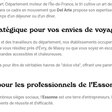
rt. Département moteur de l'Île-de-France, le 91 cultive un art de
 dans ce cadre en mouvement que
Del Arte
propose son expertise 
emps d'un déjeuner ou d'un dîner.
ondoufle
atégique pour vos envies de voya
15
s et des travailleurs du département, nos établissements occupe
À emporter
e vous résidiez près d'Évry, de Massy ou que vous soyez en esc
infos
mandes accessibles et chaleureuses.
ur être de véritables havres de "dolce vita", offrant une paren
pour les professionnels de l'Esso
080 Courcouronnes
30
breux sièges sociaux, l'
Essonne
est une terre d'entrepreneurs.
nts de réussite et d'efficacité.
À emporter