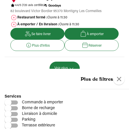
4.4/5
(720 avis certifiés)
82 boulevard Victor Bordier 95370 Montigny Les Cormeilles
Restaurant fermé :
Ouvre à 11:30
À emporter / En livraison :
Ouvre à 11:30
Se faire livrer
À emporter
Plus d'infos
Réserver
Voir plus
Plus de restaurants Del Arte
Plus de filtres
Par région
Services
Commande à emporter
Borne de recharge
Livraison à domicile
Par département
Parking
Terrasse extérieure