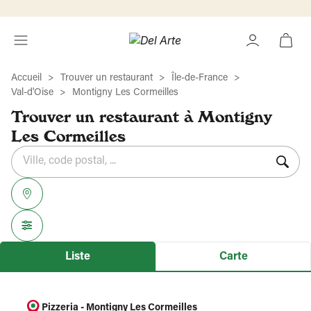
Accueil
Trouver un restaurant
Île-de-France
Val-d'Oise
Montigny Les Cormeilles
Trouver un restaurant à Montigny
Les Cormeilles
Rechercher
Veuillez
{{count}}
un
renseigner
résultat(s)
établissement
une
trouvé(s)
adresse
Liste
Carte
Pizzeria - Montigny Les Cormeilles