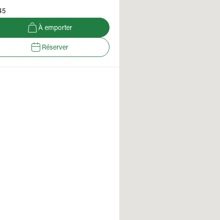
45
À emporter
Réserver