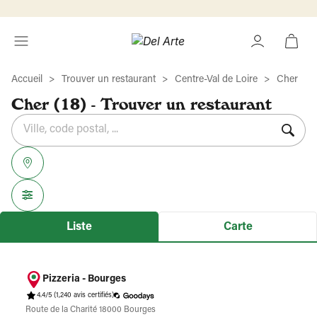
Accueil
Trouver un restaurant
Centre-Val de Loire
Cher
Cher (18) - Trouver un restaurant
Rechercher
Veuillez
{{count}}
un
renseigner
résultat(s)
établissement
une
trouvé(s)
adresse
Liste
Carte
Pizzeria - Bourges
4.4/5
(1,240 avis certifiés)
Route de la Charité 18000 Bourges