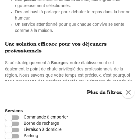
Des
pizzas
artisanales cuites avec soin, aux ingrédients
rigoureusement sélectionnés.
Des antipasti à partager pour débuter le repas dans la bonne
humeur.
Un service attentionné pour que chaque convive se sente
comme à la maison.
Une solution efficace pour vos déjeuners
professionnels
Situé stratégiquement à
Bourges
, notre établissement est
également le point de chute privilégié des professionnels de la
région. Nous savons que votre temps est précieux, c'est pourquoi
nous proposons des services adaptés aux exigences du monde du
travail :
Plus de filtres
Un
déjeuner rapide le midi
pour reprendre votre activité sans
perdre une minute.
Services
Un cadre professionnel et élégant pour
inviter des clients
et
Commande à emporter
discuter d'affaires autour d'un plat savoureux.
Borne de recharge
Des formules adaptées permettant de maîtriser votre budget
Livraison à domicile
tout en profitant d'une cuisine de qualité.
Parking
La saveur de l'Italie au cœur du Berry