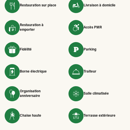
Restauration sur place
Livraison à domicile
Restauration à
Accès PMR
emporter
Fidélité
Parking
Borne électrique
Traiteur
Organisation
Salle climatisée
anniversaire
Chaise haute
Terrasse extérieure