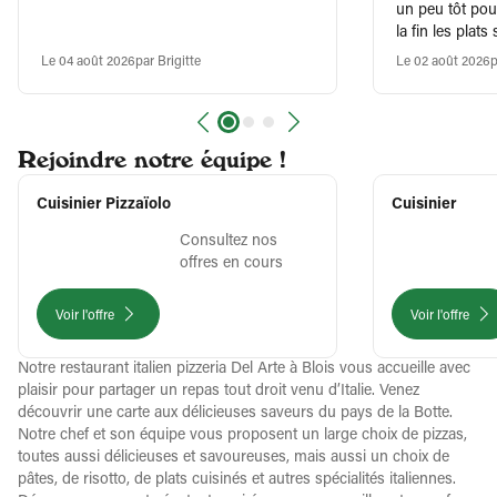
un peu tôt pou
la fin les plat
de temps à pe
Le 04 août 2026
par Brigitte
Le 02 août 2026
p
Vous avez à pa
équipe, merci
passés chez vo
un peu plus tôt
Rejoindre notre équipe !
Cuisinier Pizzaïolo
Cuisinier
Consultez nos
offres en cours
Voir l'offre
Voir l'offre
Notre restaurant italien pizzeria Del Arte à Blois vous accueille avec
plaisir pour partager un repas tout droit venu d’Italie. Venez
découvrir une carte aux délicieuses saveurs du pays de la Botte.
Notre chef et son équipe vous proposent un large choix de pizzas,
toutes aussi délicieuses et savoureuses, mais aussi un choix de
pâtes, de risotto, de plats cuisinés et autres spécialités italiennes.