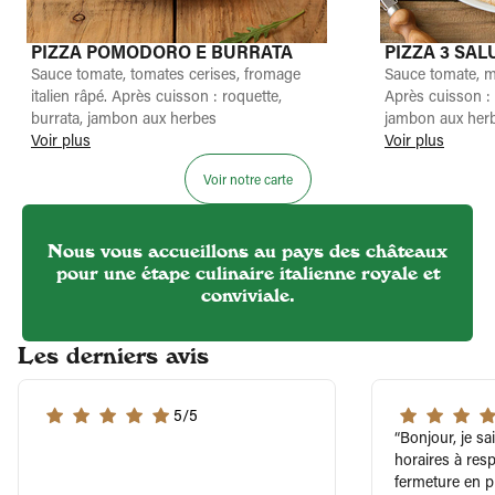
PIZZA POMODORO E BURRATA
PIZZA 3 SAL
Sauce tomate, tomates cerises, fromage
Sauce tomate, m
italien râpé. Après cuisson : roquette,
Après cuisson :
burrata, jambon aux herbes
jambon aux her
Voir plus
Voir plus
Voir notre carte
Nous vous accueillons au pays des châteaux
pour une étape culinaire italienne royale et
conviviale.
Les derniers avis
5/5
Bonjour, je s
horaires à res
fermeture en p