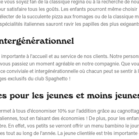
ue vous soyez fan de la classique regina ou à la recherche de no
pour satisfaire tous les goûts. Les enfants pourront même choisir
électer de la succulente pizza aux fromages ou de la classique m
 spécialités italiennes sauront ravir les papilles des plus exigeant
intergénérationnel
mportante à l'accueil et au service de nos clients. Notre personn
ue vous passiez un moment agréable en notre compagnie. Que vous
ce conviviale et intergénérationnelle où chacun peut se sentir à 
ges exclusifs du club Spaghetto !
s pour les jeunes et moins jeune
ermet à tous d'économiser 10% sur l'addition grâce au cagnottage 
aliennes, tout en faisant des économies ! De plus, pour les enfan
re. En effet, vos petits se verront offrir un menu bambino le jour 
es tout au long de l'année. La jeune clientèle est très importante