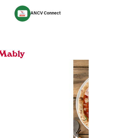
ANCV Connect
 Mably