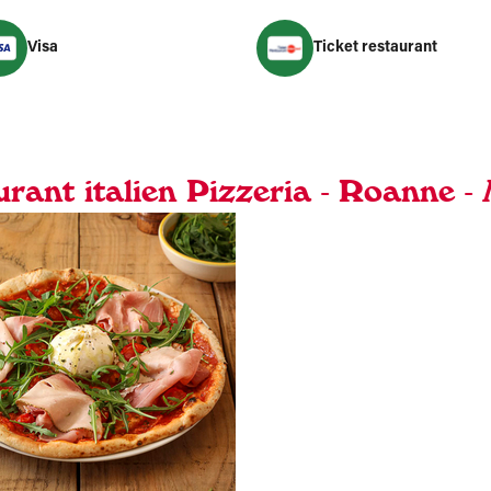
Visa
Ticket restaurant
urant italien Pizzeria - Roanne -