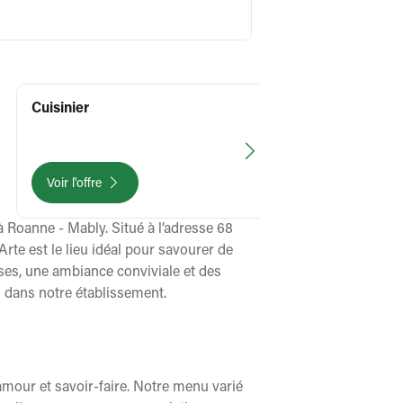
Le 03 août 2026
pa
Cuisinier
Consultez
Voir l'offre
à Roanne - Mably. Situé à l’adresse 68
te est le lieu idéal pour savourer de
uses, une ambiance conviviale et des
 dans notre établissement.
 amour et savoir-faire. Notre menu varié