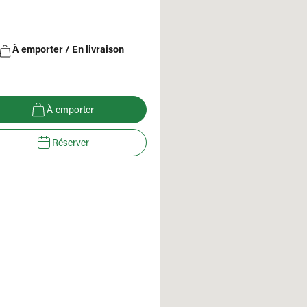
À emporter / En livraison
À emporter
Réserver