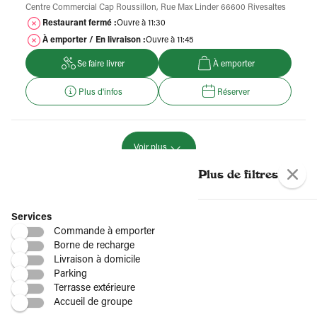
Centre Commercial Cap Roussillon, Rue Max Linder 66600 Rivesaltes
Restaurant fermé :
Ouvre à 11:30
À emporter / En livraison :
Ouvre à 11:45
Se faire livrer
À emporter
Plus d'infos
Réserver
Voir plus
Plus de restaurants Del Arte
Plus de filtres
Par région
Services
Commande à emporter
Borne de recharge
Livraison à domicile
Par département
Parking
Terrasse extérieure
Accueil de groupe