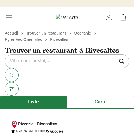
Accueil
Trouver un restaurant
Occitanie
Pyrénées-Orientales
Rivesaltes
Trouver un restaurant à Rivesaltes
Rechercher
Veuillez
{{count}}
un
renseigner
résultat(s)
établissement
une
trouvé(s)
adresse
Liste
Carte
Pizzeria - Rivesaltes
4.2/5
(663 avis certifiés)