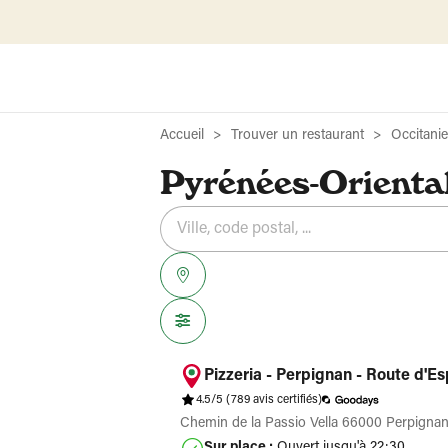
Accueil
Trouver un restaurant
Occitanie
Pyrénées-Oriental
Rechercher
Veuillez
{{count}}
un
renseigner
résultat(s)
établissement
une
trouvé(s)
adresse
Pizzeria - Perpignan - Route d'E
4.5/5
(789 avis certifiés)
Chemin de la Passio Vella 66000 Perpigna