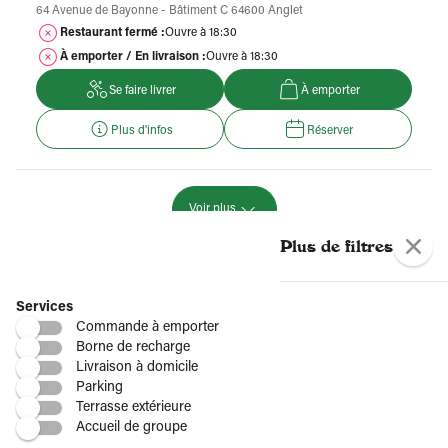
64 Avenue de Bayonne - Bâtiment C 64600 Anglet
Restaurant fermé :
Ouvre à 18:30
À emporter / En livraison :
Ouvre à 18:30
Se faire livrer
À emporter
Plus d'infos
Réserver
Voir plus
Plus de restaurants Del Arte
Plus de filtres
Par région
Services
Commande à emporter
Borne de recharge
Livraison à domicile
Par département
Parking
Terrasse extérieure
Accueil de groupe