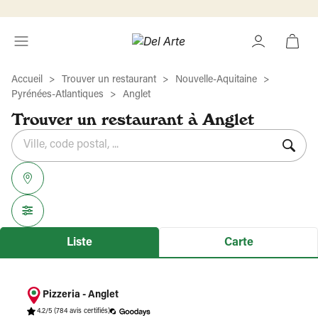
Accueil
Trouver un restaurant
Nouvelle-Aquitaine
Pyrénées-Atlantiques
Anglet
Trouver un restaurant à Anglet
Rechercher
Veuillez
{{count}}
un
renseigner
résultat(s)
établissement
une
trouvé(s)
adresse
Liste
Carte
Pizzeria - Anglet
4.2/5
(784 avis certifiés)