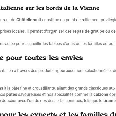
italienne sur les bords de la Vienne
aurant de
Châtellerault
constitue un point de ralliement privilégi
prises locales, il permet d'organiser des
repas de groupe
ou des
ntractée pour accueillir les tablées d'amis ou les familles auto
e pour toutes les envies
e italien à travers des produits rigoureusement sélectionnés et de
as
à la pâte fine et croustillante, allant des grands classiques au
 nos
pâtes
savoureuses et nos spécialités comme la
calzone
doré
 douceur avec l'un de nos desserts iconiques, tels que le
tirami
our les experts et les familles 