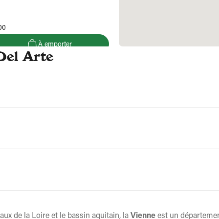
00
À emporter
Del Arte
infos
ux de la Loire et le bassin aquitain, la
Vienne
est un département