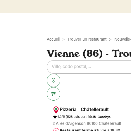
Accueil
Trouver un restaurant
Nouvelle
Vienne (86) - Tro
Rechercher
Veuillez
{{count}}
un
renseigner
résultat(s)
établissement
une
trouvé(s)
adresse
Pizzeria - Châtellerault
4.2/5
(528 avis certifiés)
2 Allée d'Argenson 86100 Chatellerault