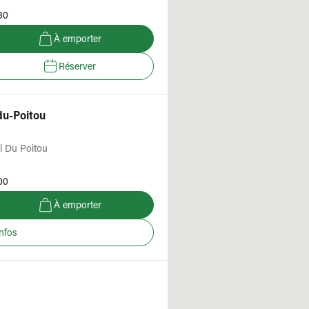
30
À emporter
Réserver
-du-Poitou
l Du Poitou
00
À emporter
infos