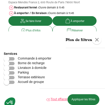
Espace Mendès France 2, 600 Route de Paris 79000 Niort
Restaurant fermé :
Ouvre demain à 11:45
À emporter / En livraison :
Ouvre demain à 11:45
Se faire livrer
À emporter
Plus d'infos
Réserver
Plus de filtres
Voir plus
Services
Plus de restaurants Del Arte
Commande à emporter
Borne de recharge
Livraison à domicile
Par région
Parking
Terrasse extérieure
Accueil de groupe
Par département
Tout effacer
Appliquer les filtres
Voir tous les restaurants