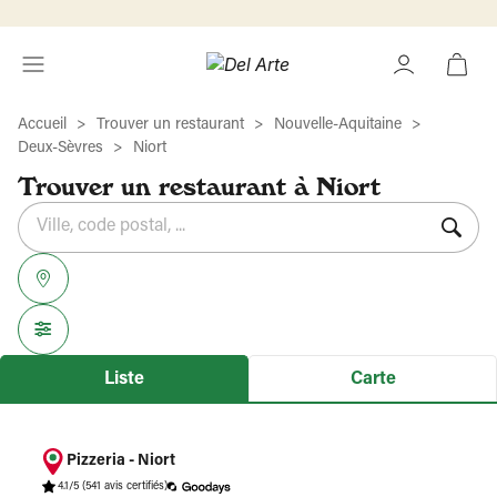
Accueil
Trouver un restaurant
Nouvelle-Aquitaine
Deux-Sèvres
Niort
Trouver un restaurant à Niort
Rechercher
Veuillez
{{count}}
un
renseigner
résultat(s)
établissement
une
trouvé(s)
adresse
Liste
Carte
Pizzeria - Niort
4.1/5
(541 avis certifiés)