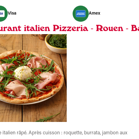
Visa
Amex
rant italien Pizzeria - Rouen - B
italien râpé. Après cuisson : roquette, burrata, jambon aux