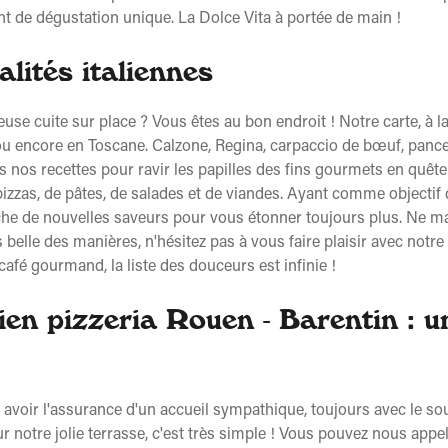
nt de dégustation unique. La Dolce Vita à portée de main !
alités italiennes
se cuite sur place ? Vous êtes au bon endroit ! Notre carte, à l
u encore en Toscane. Calzone, Regina, carpaccio de bœuf, pancetta
ns nos recettes pour ravir les papilles des fins gourmets en quête 
izzas, de pâtes, de salades et de viandes. Ayant comme objectif 
che de nouvelles saveurs pour vous étonner toujours plus. Ne ma
s belle des manières, n'hésitez pas à vous faire plaisir avec notr
 café gourmand, la liste des douceurs est infinie !
lien pizzeria Rouen - Barentin : 
t avoir l'assurance d'un accueil sympathique, toujours avec le sou
ur notre jolie terrasse, c'est très simple ! Vous pouvez nous appe