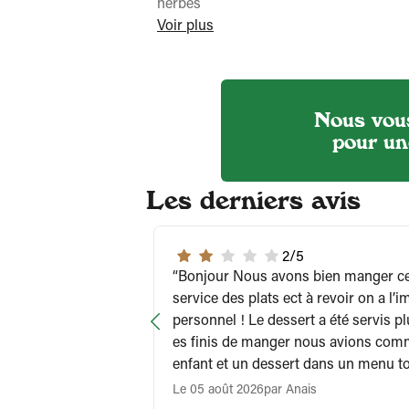
herbes
Voir plus
Nous vou
pour un
Les derniers avis
2/5
Bonjour Nous avons bien manger certes mais niveau accueil
service des plats ect à revoir on a l’
personnel ! Le dessert a été servis p
es finis de manger nous avions com
enfant et un dessert dans un menu tou
On devait déranger !
Le 05 août 2026
par Anais