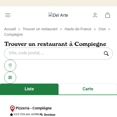
Accueil
Trouver un restaurant
Hauts-de-France
Oise
Compiegne
Trouver un restaurant à Compiegne
Rechercher
Veuillez
{{count}}
un
renseigner
résultat(s)
établissement
une
trouvé(s)
adresse
Liste
Carte
Pizzeria - Compiègne
4.5/5
(709 avis certifiés)