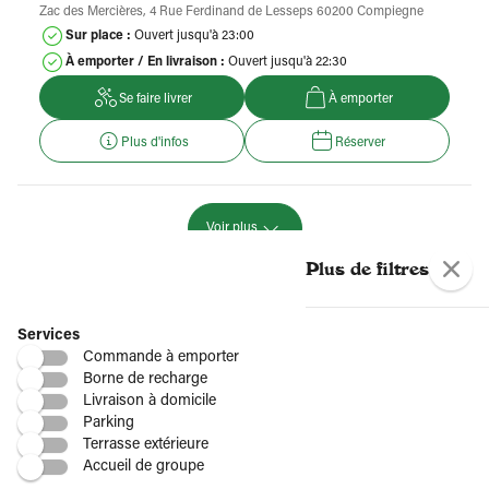
Zac des Mercières, 4 Rue Ferdinand de Lesseps 60200 Compiegne
Sur place :
Ouvert jusqu'à 23:00
À emporter / En livraison :
Ouvert jusqu'à 22:30
Se faire livrer
À emporter
Plus d'infos
Réserver
Voir plus
Plus de restaurants Del Arte
Plus de filtres
Par région
Services
Commande à emporter
Borne de recharge
Livraison à domicile
Par département
Parking
Terrasse extérieure
Accueil de groupe