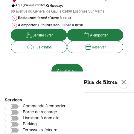
4.5/5
(934 avis certifiés)
60 avenue du Général de Gaulle 02400 Essomes Sur Marne
Restaurant fermé :
Ouvre à 18:30
À emporter / En livraison :
Ouvre à 18:30
Se faire livrer
À emporter
Plus d'infos
Réserver
Voir plus
Plus de restaurants Del Arte
Plus de filtres
Par région
Services
Commande à emporter
Borne de recharge
Livraison à domicile
Par département
Parking
Terrasse extérieure