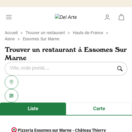
Accueil
Trouver un restaurant
Hauts-de-France
Aisne
Essomes Sur Marne
Trouver un restaurant à Essomes Sur
Marne
Rechercher
Veuillez
{{count}}
un
renseigner
résultat(s)
établissement
une
trouvé(s)
adresse
Liste
Carte
Pizzeria Essomes sur Marne - Château Thierry