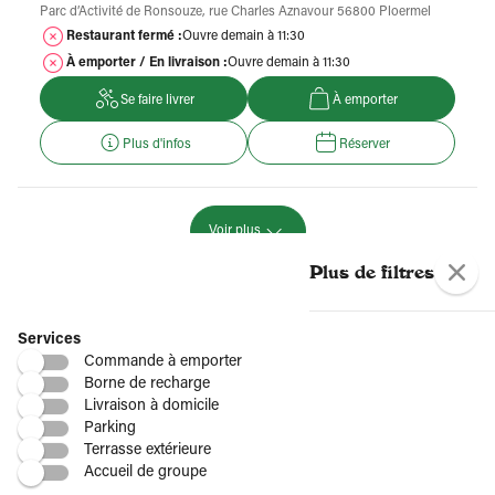
Parc d’Activité de Ronsouze, rue Charles Aznavour 56800 Ploermel
Restaurant fermé :
Ouvre demain à 11:30
À emporter / En livraison :
Ouvre demain à 11:30
Se faire livrer
À emporter
Plus d'infos
Réserver
Voir plus
Plus de restaurants Del Arte
Plus de filtres
Par région
Services
Commande à emporter
Borne de recharge
Livraison à domicile
Par département
Parking
Terrasse extérieure
Accueil de groupe