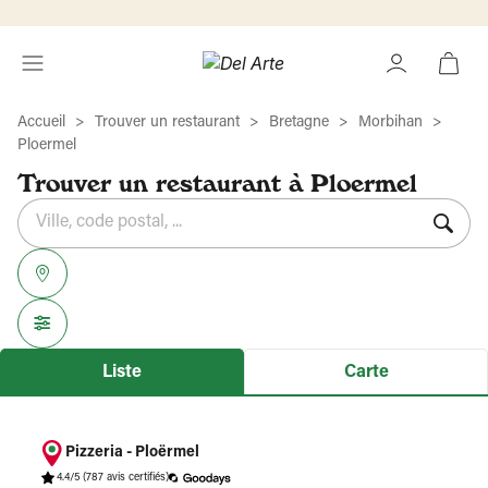
Accueil
Trouver un restaurant
Bretagne
Morbihan
Ploermel
Trouver un restaurant à Ploermel
Rechercher
Veuillez
{{count}}
un
renseigner
résultat(s)
établissement
une
trouvé(s)
adresse
Liste
Carte
Pizzeria - Ploërmel
4.4/5
(787 avis certifiés)