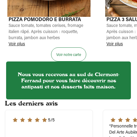
PIZZA POMODORO E BURRATA
PIZZA 3 SAL
Sauce tomate, tomates cerises, fromage
Sauce tomate, m
italien râpé. Après cuisson : roquette,
Après cuisson :
burrata, jambon aux herbes
jambon aux her
Voir plus
Voir plus
Voir notre carte
Nous vous recevons au sud de Clermont-
Ferrand pour vous faire découvrir nos
antipasti et nos desserts faits maison.
Les derniers avis
5/5
Personnelle tr
Del Arte Aubièr