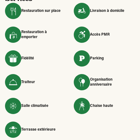
Restauration sur place
Livraison à domicile
Restauration à
Accès PMR
emporter
Fidélité
Parking
Organisation
Traiteur
anniversaire
Salle climatisée
Chaise haute
Terrasse extérieure