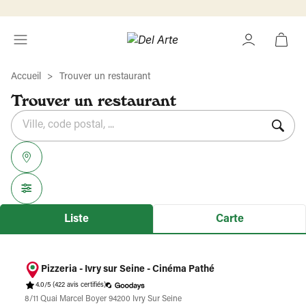
Accueil
Trouver un restaurant
Trouver un restaurant
Rechercher
Veuillez
{{count}}
un
renseigner
résultat(s)
établissement
une
trouvé(s)
adresse
Liste
Carte
Pizzeria - Ivry sur Seine - Cinéma Pathé
4.0/5
(422 avis certifiés)
8/11 Quai Marcel Boyer 94200 Ivry Sur Seine