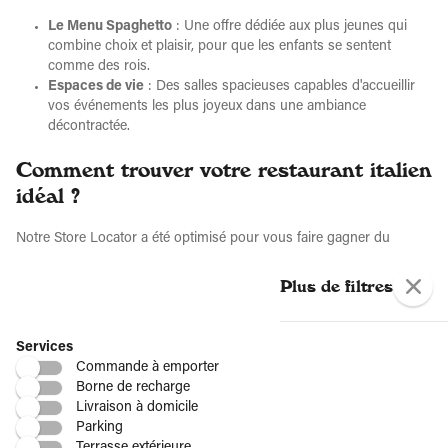
Le Menu Spaghetto
: Une offre dédiée aux plus jeunes qui
combine choix et plaisir, pour que les enfants se sentent
comme des rois.
Espaces de vie
: Des salles spacieuses capables d'accueillir
vos événements les plus joyeux dans une ambiance
décontractée.
Comment trouver votre restaurant italien
idéal ?
Notre Store Locator a été optimisé pour vous faire gagner du
temps. Il ne s'agit pas d'une simple liste, mais d'un véritable
conseiller de proximité pour localiser les services dont vous avez
Plus de filtres
besoin.
Recherche intuitive
: Saisissez votre ville, votre département
Services
ou votre code postal pour voir apparaître les options les plus
Commande à emporter
proches.
Borne de recharge
Fiches détaillées
: Chaque restaurant dispose de sa propre
Livraison à domicile
page avec les horaires, les services spécifiques (terrasse, wifi,
Parking
borne de recharge pour voiture électrique) et l'accès direct à la