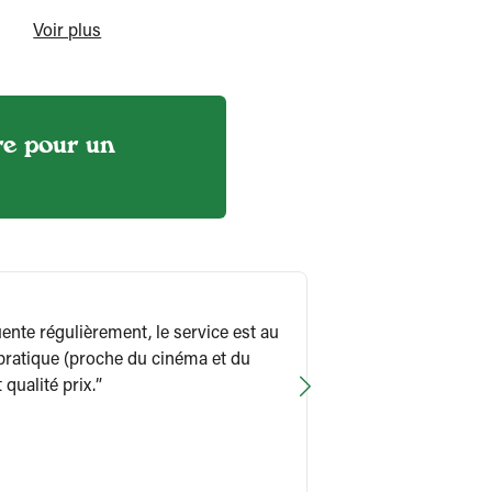
Voir plus
re pour un
ente régulièrement, le service est au
Attention quan
 pratique (proche du cinéma et du
ce dernier n’est
qualité prix.
rosé, les verre
cuillère dans le ve
commande une co
pas……Je demande
Le 02 août 2026
pa