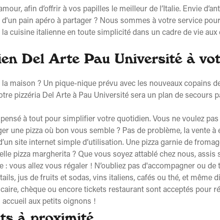
ur, afin d’offrir à vos papilles le meilleur de l’Italie. Envie d’ant
 d'un pain apéro à partager ? Nous sommes à votre service pour 
a cuisine italienne en toute simplicité dans un cadre de vie aux co
ien Del Arte Pau Université à vo
 à la maison ? Un pique-nique prévu avec les nouveaux copains de
tre pizzéria Del Arte à Pau Université sera un plan de secours p
pensé à tout pour simplifier votre quotidien. Vous ne voulez pas
 une pizza où bon vous semble ? Pas de problème, la vente à em
’un site internet simple d’utilisation. Une pizza garnie de froma
elle pizza margherita ? Que vous soyez attablé chez nous, assis 
ême : vous allez vous régaler ! N’oubliez pas d'accompagner ou de
ails, jus de fruits et sodas, vins italiens, cafés ou thé, et même 
ire, chèque ou encore tickets restaurant sont acceptés pour régler
accueil aux petits oignons !
ts à proximité