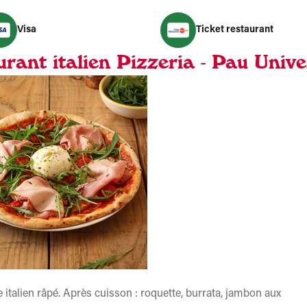
Visa
Ticket restaurant
rant italien Pizzeria - Pau Unive
italien râpé. Après cuisson : roquette, burrata, jambon aux