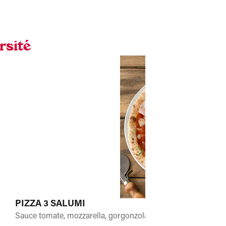
rsité
PIZZA 3 SALUMI
Sauce tomate, mozzarella, gorgonzola. Après cuisson : cop