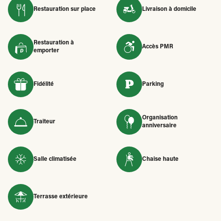
Restauration sur place
Livraison à domicile
Restauration à
Accès PMR
emporter
Fidélité
Parking
Organisation
Traiteur
anniversaire
Salle climatisée
Chaise haute
Terrasse extérieure