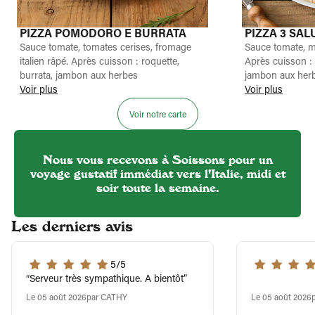
PIZZA POMODORO E BURRATA
PIZZA 3 SAL
Sauce tomate, tomates cerises, fromage
Sauce tomate, m
italien râpé. Après cuisson : roquette,
Après cuisson :
burrata, jambon aux herbes
jambon aux her
Voir plus
Voir plus
Voir notre carte
Nous vous recevons à Soissons pour un
voyage gustatif immédiat vers l'Italie, midi et
soir toute la semaine.
Les derniers avis
5/5
Serveur très sympathique. A bientôt
Le 05 août 2026
par CATHY
Le 05 août 2026