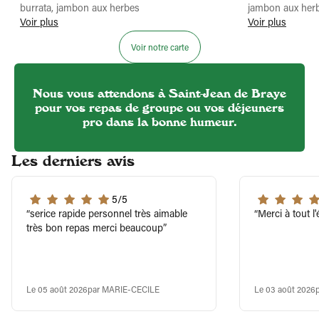
burrata, jambon aux herbes
jambon aux her
Voir plus
Voir plus
Voir notre carte
Nous vous attendons à Saint-Jean de Braye
pour vos repas de groupe ou vos déjeuners
pro dans la bonne humeur.
Les derniers avis
5/5
serice rapide personnel très aimable
Merci à tout l
très bon repas merci beaucoup
Le 05 août 2026
par MARIE-CECILE
Le 03 août 2026