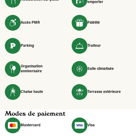
emporter
Accès PMR
Fidélité
Parking
Traiteur
Organisation
Salle climatisée
anniversaire
Chaise haute
Terrasse extérieure
Modes de paiement
Mastercard
Visa