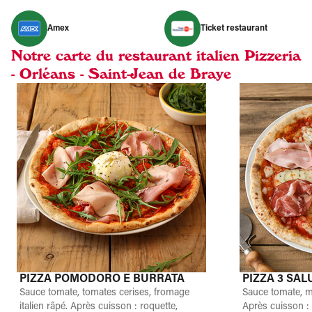
Amex
Ticket restaurant
Notre carte du restaurant italien Pizzeria
- Orléans - Saint-Jean de Braye
PIZZA POMODORO E BURRATA
PIZZA 3 SAL
Sauce tomate, tomates cerises, fromage
Sauce tomate, m
italien râpé. Après cuisson : roquette,
Après cuisson :