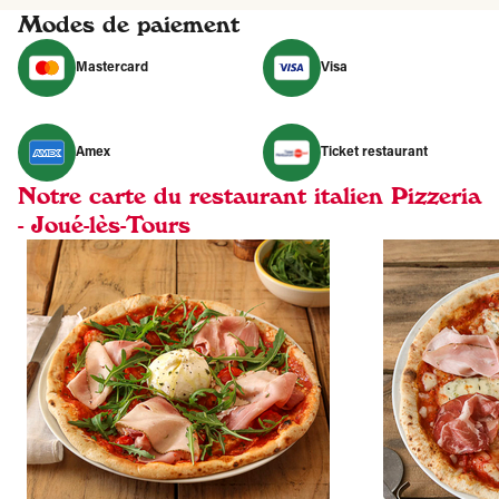
Modes de paiement
Mastercard
Visa
Amex
Ticket restaurant
Notre carte du restaurant italien Pizzeria
- Joué-lès-Tours