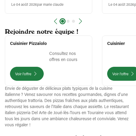
Le 04 août 2026
par marie claude
Le 04 août 2026
p
Rejoindre notre équipe !
Cuisinier Pizzaïolo
Cuisinier
Consultez nos
offres en cours
Voir l'offre
Voir l'offre
Envie de déguster de délicieux plats typiques de la cuisine
italienne ? Venez savourer nos recettes gourmandes, dignes d’une
authentique trattoria. Des pizzas fraîches aux plats authentiques,
retrouvez les saveurs de l’Italie dans chaque assiette. Le restaurant
italien pizzeria Del Arte de Joué-lès-Tours en Touraine vous attend
tous les jours dans une ambiance chaleureuse et conviviale. Venez
vous régaler !