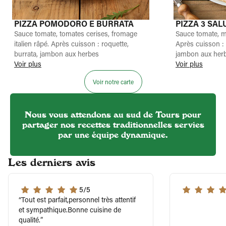
PIZZA POMODORO E BURRATA
PIZZA 3 SAL
Sauce tomate, tomates cerises, fromage
Sauce tomate, m
italien râpé. Après cuisson : roquette,
Après cuisson :
burrata, jambon aux herbes
jambon aux her
Voir plus
Voir plus
Voir notre carte
Nous vous attendons au sud de Tours pour
partager nos recettes traditionnelles servies
par une équipe dynamique.
Les derniers avis
5/5
Tout est parfait,personnel très attentif
et sympathique.Bonne cuisine de
qualité.