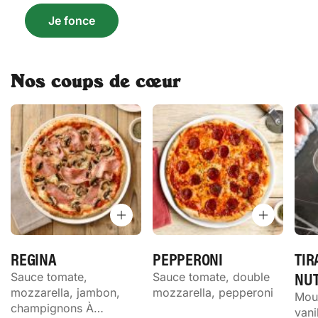
Je fonce
Nos coups de cœur
REGINA
PEPPERONI
TIR
NUT
Sauce tomate,
Sauce tomate, double
mozzarella, jambon,
mozzarella, pepperoni
Mou
champignons À
vani